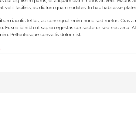
ellus dui dignissim purus, et aliquam diam metus ac velit. Mauris
 at velit facilisis, ac dictum quam sodales. In hac habitasse plate
ibero iaculis tellus, ac consequat enim nunc sed metus. Cras a 
 justo. Fusce id nibh ut sapien egestas consectetur sed nec arcu.
enim. Pellentesque convallis dolor nisl.
s