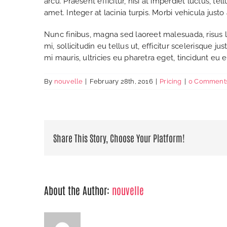
arcu. Praesent efficitur, nisi at imperdiet luctus, t
amet. Integer at lacinia turpis. Morbi vehicula justo
Nunc finibus, magna sed laoreet malesuada, risus l
mi, sollicitudin eu tellus ut, efficitur scelerisque
mi mauris, ultricies eu pharetra eget, tincidunt eu 
By
nouvelle
|
February 28th, 2016
|
Pricing
|
0 Comment
Share This Story, Choose Your Platform!
About the Author:
nouvelle