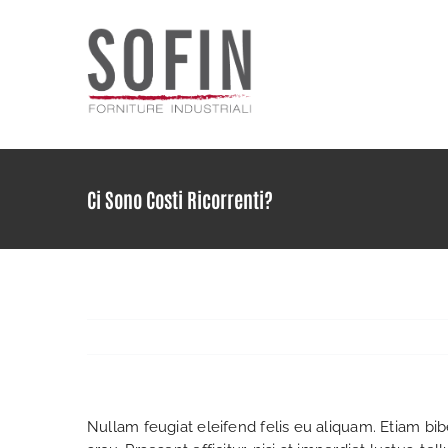
Skip
to
content
Ci Sono Costi Ricorrenti?
Nullam feugiat eleifend felis eu aliquam. Etiam bibe