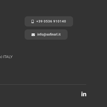
+39 0536 910140
info@sofinsrl.it
) ITALY