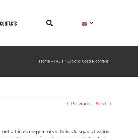
CONTACTS
Home
»
FAQs
»
Ci Sono Costi Ricorrenti?
Previous
Next
amet ultricies magna mi vel felis. Quisque ut varius