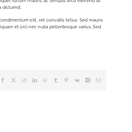
 aliquet rutrum mauris, ac tempus arcu eleifend sit
a dictumst.
condimentum elit, vel convallis tellus. Sed mauris
 Aliquam et orci nec nulla pellentesque varius. Sed
Facebook
X
Reddit
LinkedIn
WhatsApp
Tumblr
Pinterest
Vk
Xing
Email